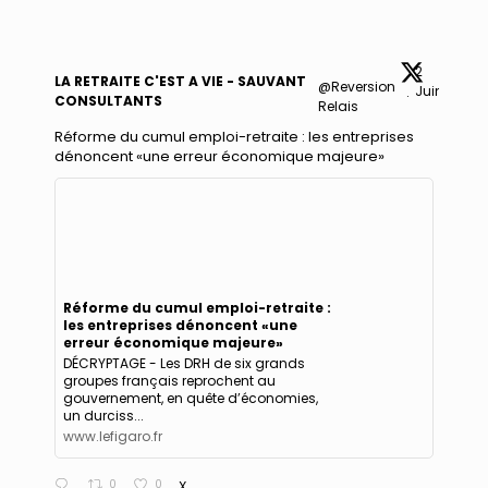
2
LA RETRAITE C'EST A VIE - SAUVANT
@Reversion
Juin
·
CONSULTANTS
Relais
Réforme du cumul emploi-retraite : les entreprises
dénoncent «une erreur économique majeure»
Réforme du cumul emploi-retraite :
les entreprises dénoncent «une
erreur économique majeure»
DÉCRYPTAGE - Les DRH de six grands
groupes français reprochent au
gouvernement, en quête d’économies,
un durciss...
www.lefigaro.fr
0
0
X