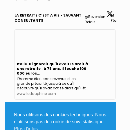
LA RETRAITE C'EST A VIE - SAUVANT
14
@Reversion
·
CONSULTANTS
Fév
Relais
Italie. Il ignorait qu'il avait le droit à
une retraite : à 75 ans, il touche 106
000 euros...
L'homme était sans revenus et en
grande précarité jusqu'à ce qu'il
découvre qu'il avait cotisé alors qu'il ét...
www.ledauphine.com
0
0
X
Nous utilisons des cookies techniques. Nous
n'utilisons pas de cookie de suivi statistique.
Plus d'infos...