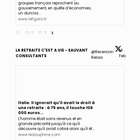
groupes français reprochent au
gouvernement, en quête d’économies,
un durciss...
www.lefigaro.fr
0
0
X
LA RETRAITE C'EST A VIE - SAUVANT
14
@Reversion
·
CONSULTANTS
Feb
Relais
Italie. Il ignorait qu'il avait le droit à
une retraite : à 75 ans, il touche 106
000 euros...
L'homme était sans revenus et en
grande précarité jusqu'à ce qu'il
découvre qu'il avait cotisé alors qu'il ét...
www.ledauphine.com